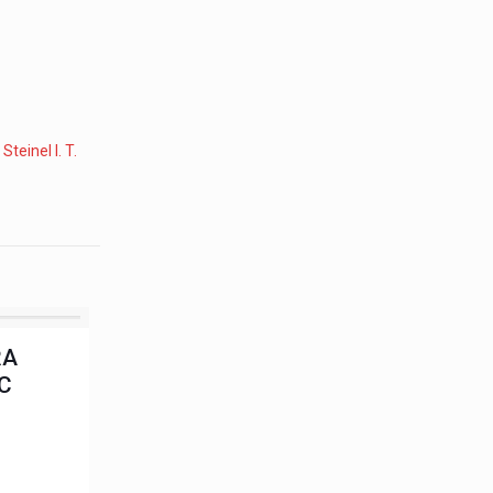
:
Steinel I. T.
RA
C