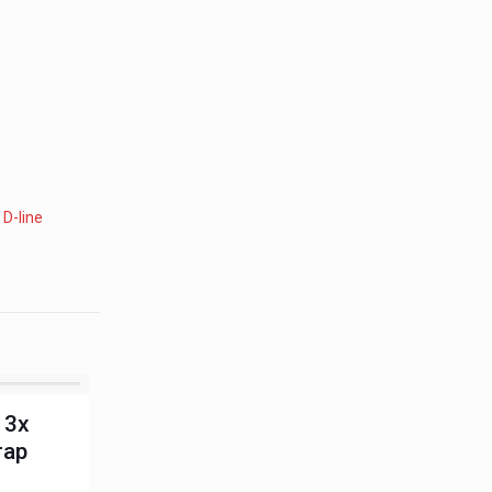
:
D-line
 3x
rap