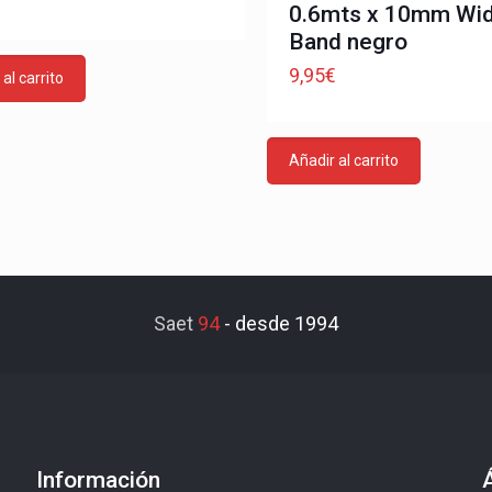
0.6mts x 10mm Wi
Band negro
9,95
€
al carrito
Añadir al carrito
Saet
94
-
desde 1994
Información