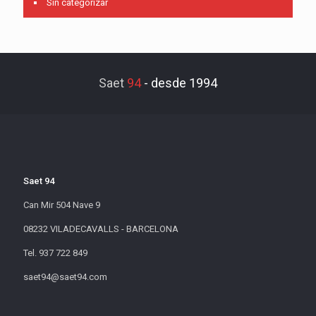
Sin categorizar
Saet
94
-
desde 1994
Saet 94
Can Mir 504 Nave 9
08232 VILADECAVALLS - BARCELONA
Tel. 937 722 849
saet94@saet94.com