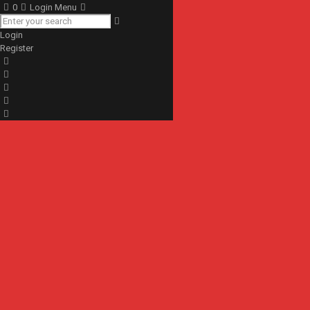
0
Login Menu
Login
Register