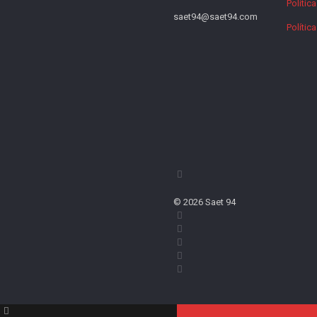
Polític
saet94@saet94.com
Polític
© 2026 Saet 94