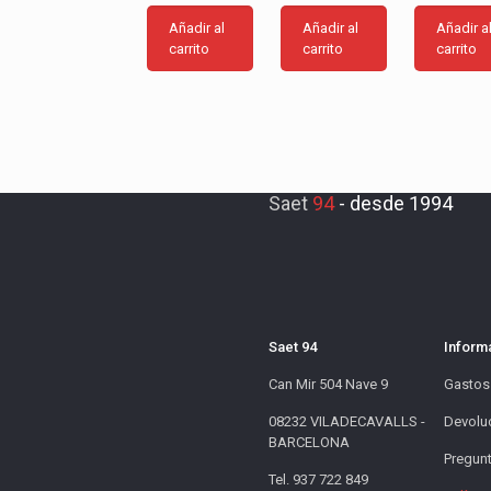
Añadir al
Añadir al
Añadir a
carrito
carrito
carrito
Saet
94
-
desde 1994
Saet 94
Inform
Can Mir 504 Nave 9
Gastos
08232 VILADECAVALLS -
Devolu
BARCELONA
Pregunt
Tel. 937 722 849