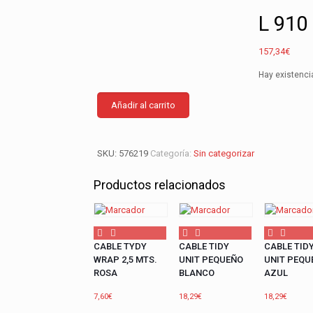
L 910
157,34
€
Hay existenci
L
Añadir al carrito
910
LED
PLATA
cantidad
SKU:
576219
Categoría:
Sin categorizar
Productos relacionados
CABLE TYDY
CABLE TIDY
CABLE TID
WRAP 2,5 MTS.
UNIT PEQUEÑO
UNIT PEQU
ROSA
BLANCO
AZUL
7,60
€
18,29
€
18,29
€