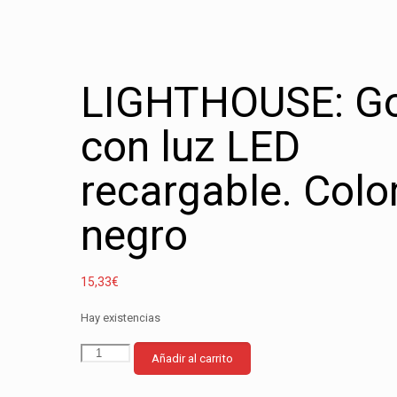
LIGHTHOUSE: Go
con luz LED
recargable. Colo
negro
15,33
€
Hay existencias
LIGHTHOUSE:
Añadir al carrito
Gorro
con