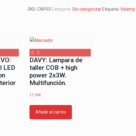
luz
SKU:
CAP03
Categoría:
Sin categorizar
Etiqueta:
Velamp
LED
recargable.
Color
negro
cantidad
VO:
DAVY: Lampara de
al LED
taller COB + high
on
power 2x3W.
terior
Multifunción.
17,39
€
Añadir al carrito