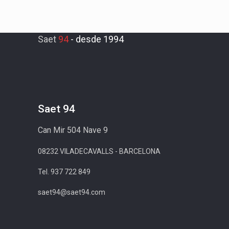
Saet
94
-
desde 1994
Saet 94
Can Mir 504 Nave 9
08232 VILADECAVALLS - BARCELONA
Tel. 937 722 849
saet94@saet94.com