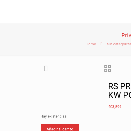
Pri
Home
Sin categoriza
RS PR
KW PC
403,89
€
Hay existencias
RS
Añadir al carrito