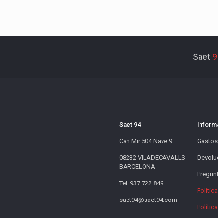
Saet
9
Saet 94
Inform
Can Mir 504 Nave 9
Gastos
08232 VILADECAVALLS -
Devolu
BARCELONA
Pregunt
Tel. 937 722 849
Polític
saet94@saet94.com
Polític