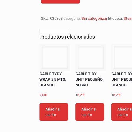
PRO
LED
S2
KW
SKU:
035808
Categoría:
Sin categorizar
Etiqueta:
Steine
PC
4000º
K
Productos relacionados
cantidad
CABLE TYDY
CABLE TIDY
CABLE TID
WRAP 2,5 MTS.
UNIT PEQUEÑO
UNIT PEQU
BLANCO
NEGRO
BLANCO
7,60
€
18,29
€
18,29
€
Añadir al
Añadir al
Añadir a
carrito
carrito
carrito