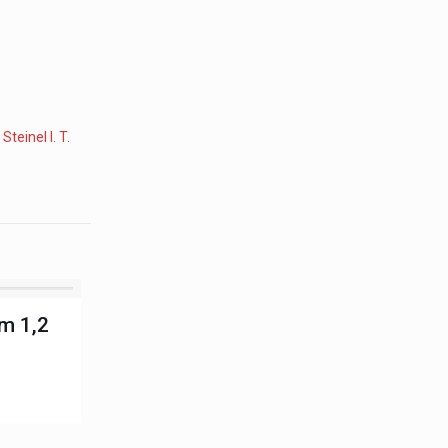
:
Steinel I. T.
m 1,2