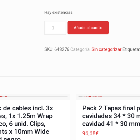
Hay existencias
Añadir al carrito
SKU:
648276
Categoría:
Sin categorizar
Etiqueta
 de cables incl. 3x
Pack 2 Tapas final 
s, 1x 1.25m Wrap
cavidades 34 * 30 
co, 6 unid. Clips,
cavidad 41 * 30 m
mts x 10mm Wide
96,68
€
d negro