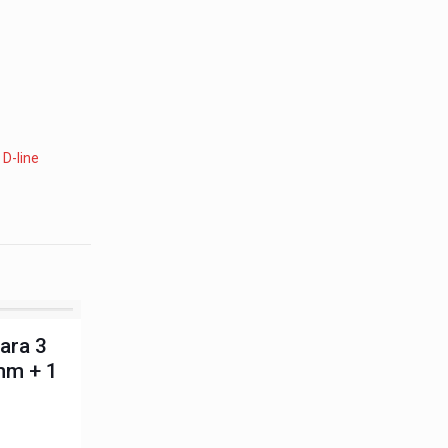
:
D-line
para 3
mm + 1
m