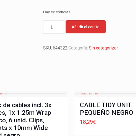
Hay existencias
Añadir al carrito
SKU:
644322
Categoría:
Sin categorizar
 de cables incl. 3x
CABLE TIDY UNIT
s, 1x 1.25m Wrap
PEQUEÑO NEGRO
co, 6 unid. Clips,
18,29
€
mts x 10mm Wide
d negro