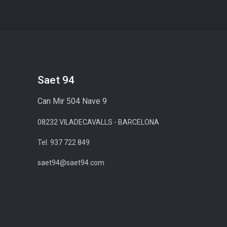
Saet 94
Can Mir 504 Nave 9
08232 VILADECAVALLS - BARCELONA
Tel. 937 722 849
saet94@saet94.com