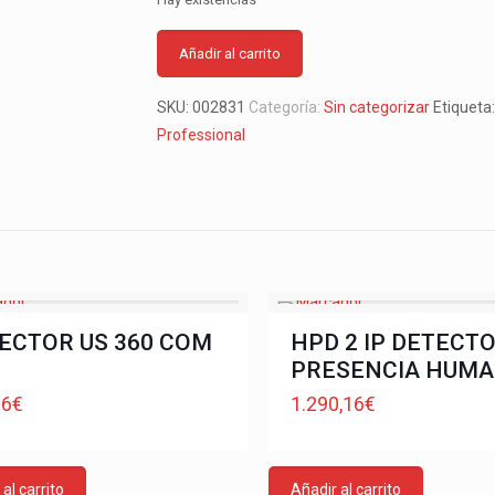
Añadir al carrito
SKU:
002831
Categoría:
Sin categorizar
Etiqueta
Professional
ECTOR US 360 COM
HPD 2 IP DETECT
PRESENCIA HUM
06
€
1.290,16
€
al carrito
Añadir al carrito