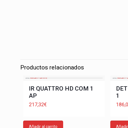
Productos relacionados
IR QUATTRO HD COM 1
DET
AP
1
217,32
€
186,
Añadir al carrito
Añadir 