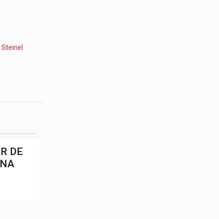
:
Steinel
OR DE
ANA