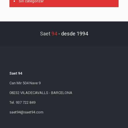
Sin categorizar
Saet
94
-
desde 1994
Saet 94
Can Mir 504 Nave 9
08232 VILADECAVALLS - BARCELONA
Tel. 937 722 849
saet94@saet94.com