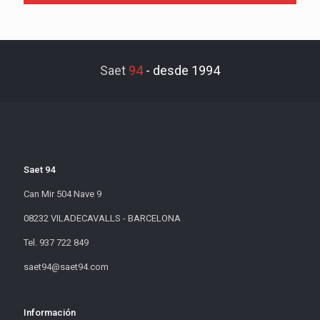
Saet
94
-
desde 1994
Saet 94
Can Mir 504 Nave 9
08232 VILADECAVALLS - BARCELONA
Tel. 937 722 849
saet94@saet94.com
Información