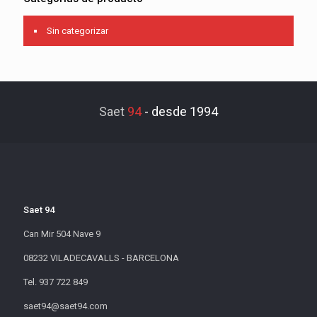
Sin categorizar
Saet
94
-
desde 1994
Saet 94
Can Mir 504 Nave 9
08232 VILADECAVALLS - BARCELONA
Tel. 937 722 849
saet94@saet94.com