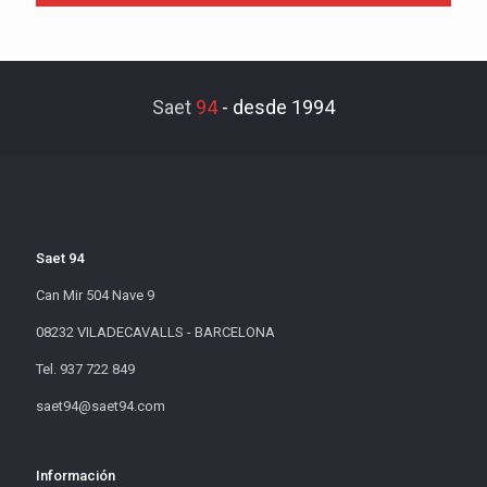
Saet
94
-
desde 1994
Saet 94
Can Mir 504 Nave 9
08232 VILADECAVALLS - BARCELONA
Tel. 937 722 849
saet94@saet94.com
Información