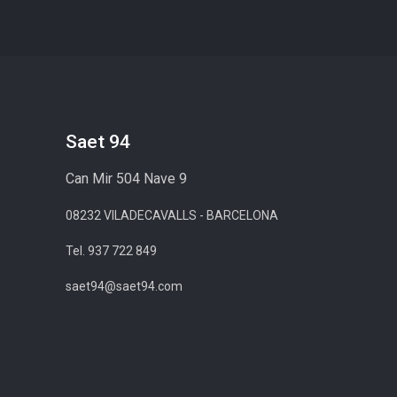
Saet 94
Can Mir 504 Nave 9
08232 VILADECAVALLS - BARCELONA
Tel. 937 722 849
saet94@saet94.com