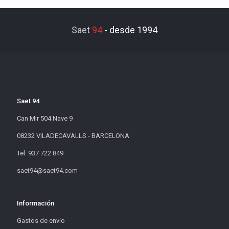
Saet
94
-
desde 1994
Saet 94
Can Mir 504 Nave 9
08232 VILADECAVALLS - BARCELONA
Tel. 937 722 849
saet94@saet94.com
Información
Gastos de envío