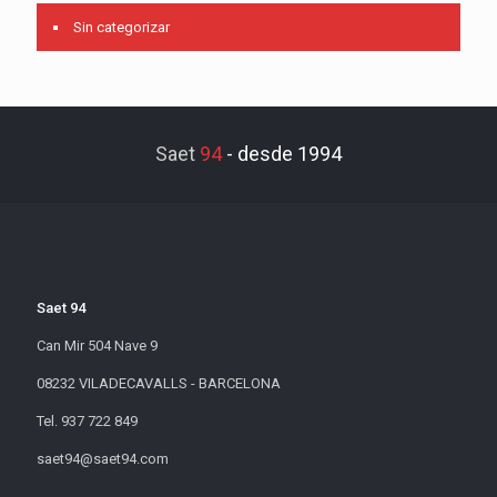
Sin categorizar
Saet
94
-
desde 1994
Saet 94
Can Mir 504 Nave 9
08232 VILADECAVALLS - BARCELONA
Tel. 937 722 849
saet94@saet94.com