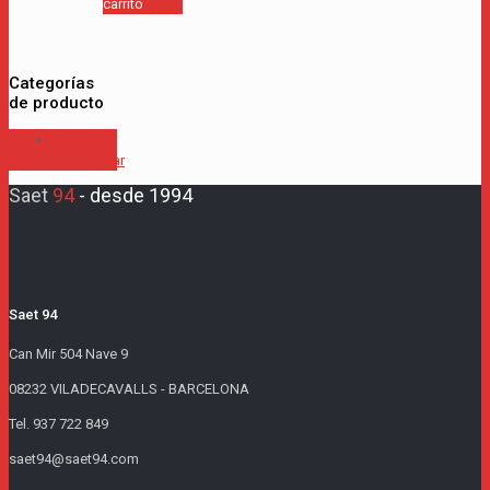
carrito
Categorías
de producto
Sin
categorizar
Saet
94
-
desde 1994
Saet 94
Can Mir 504 Nave 9
08232 VILADECAVALLS - BARCELONA
Tel. 937 722 849
saet94@saet94.com