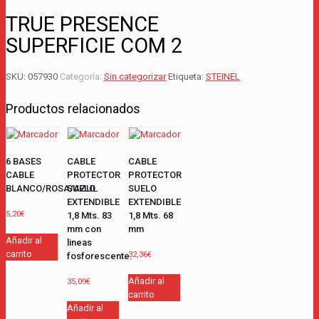
TRUE PRESENCE
SUPERFICIE COM 2
SKU:
057930
Categoría:
Sin categorizar
Etiqueta:
STEINEL
Productos relacionados
6 BASES
CABLE
CABLE
CABLE
PROTECTOR
PROTECTOR
BLANCO/ROSA/AZUL
SUELO
SUELO
EXTENDIBLE
EXTENDIBLE
5,20
€
1,8 Mts. 83
1,8 Mts. 68
mm con
mm
Añadir al
lineas
carrito
32,36
€
fosforescente.
Añadir al
35,09
€
carrito
Añadir al