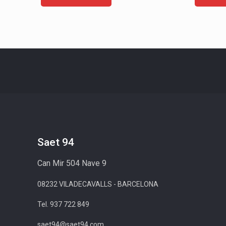
Saet 94
Can Mir 504 Nave 9
08232 VILADECAVALLS - BARCELONA
Tel. 937 722 849
saet94@saet94.com