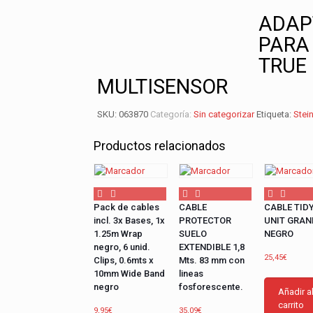
ADAP
PARA 
TRUE
MULTISENSOR
SKU:
063870
Categoría:
Sin categorizar
Etiqueta:
Stein
Productos relacionados
Pack de cables
CABLE
CABLE TID
incl. 3x Bases, 1x
PROTECTOR
UNIT GRAN
1.25m Wrap
SUELO
NEGRO
negro, 6 unid.
EXTENDIBLE 1,8
25,45
€
Clips, 0.6mts x
Mts. 83 mm con
10mm Wide Band
lineas
negro
fosforescente.
Añadir a
carrito
9,95
€
35,09
€