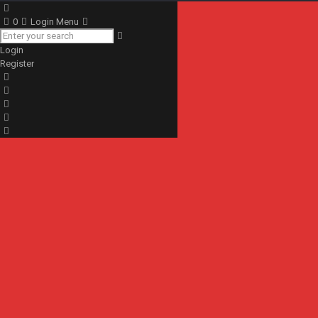
0
Login Menu
Login
Register