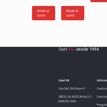
Añadir al
Añadir al
carrito
carrito
Saet
94
-
desde 1994
Saet 94
Inform
Can Mir 504 Nave 9
Gastos
08232 VILADECAVALLS -
Devolu
BARCELONA
Pregunt