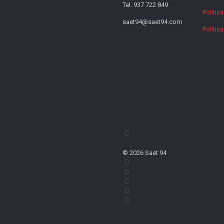
Tel. 937 722 849
Polític
saet94@saet94.com
Polític
© 2026 Saet 94