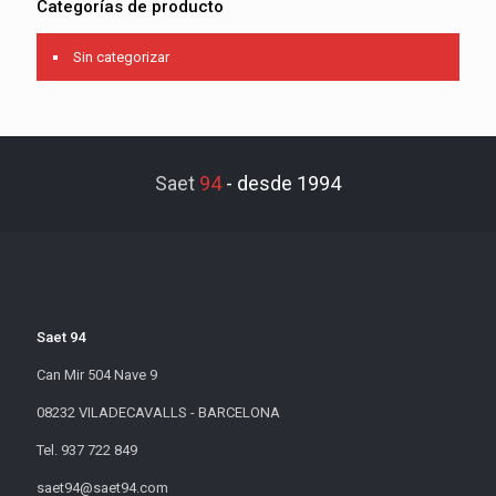
Categorías de producto
Sin categorizar
Saet
94
-
desde 1994
Saet 94
Can Mir 504 Nave 9
08232 VILADECAVALLS - BARCELONA
Tel. 937 722 849
saet94@saet94.com