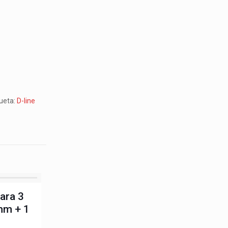
queta:
D-line
para 3
mm + 1
m