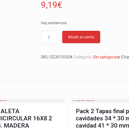
9,19
€
Hay existencias
Añadir al carrito
SKU:
D23015OSA
Categoría:
Sin categorizar
Eti
ALETA
Pack 2 Tapas final 
ICIRCULAR 16X8 2
cavidades 34 * 30 
. MADERA
cavidad 41 * 30 m