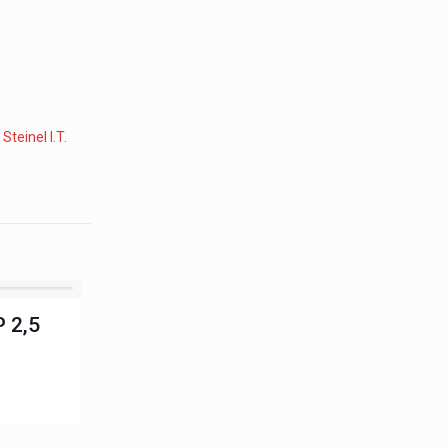
:
Steinel I.T.
 2,5