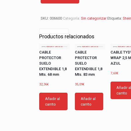
PARA
TECHO
HF
cantidad
SKU:
006600
Categoría:
Sin categorizar
Etiqueta:
Stein
Productos relacionados
CABLE
CABLE
CABLE TYD
PROTECTOR
PROTECTOR
WRAP 2,5 M
SUELO
SUELO
AZUL
EXTENDIBLE 1,8
EXTENDIBLE 1,8
7,60
€
Mts. 68 mm
Mts. 83 mm
32,36
€
35,09
€
Añadir a
carrito
Añadir al
Añadir al
carrito
carrito