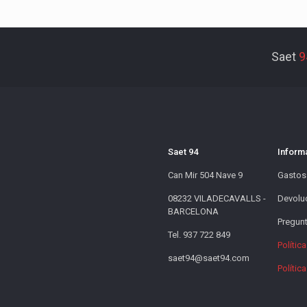
Saet
9
Saet 94
Inform
Can Mir 504 Nave 9
Gastos
08232 VILADECAVALLS -
Devolu
BARCELONA
Pregunt
Tel. 937 722 849
Polític
saet94@saet94.com
Polític