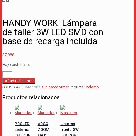
HANDY WORK: Lámpara
de taller 3W LED SMD con
base de recarga incluida
37,98
€
Hay existencias
HANDY
WORK:
Añadir al carrito
Lámpara
SKU:
IR 475
Categoría:
Sin categorizar
Etiqueta:
Velamp
de
Productos relacionados
taller
3W
LED
SMD
con
PROLED:
ARGO
Linterna
base
Linterna
ZOOM
frontal 3W
de
LED COB
EVO:
LED COB