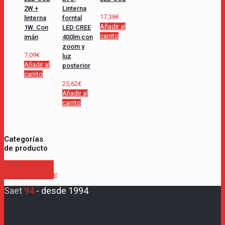
recarga
2W +
Linterna
incluida
17,38
€
linterna
forntal
cantidad
Añadir al
1W. Con
LED CREE
carrito
imán
400lm con
zoom y
7,09
€
luz
Añadir al
posterior
carrito
25,62
€
Añadir al
carrito
Categorías
de producto
Sin
categorizar
Saet
94
-
desde 1994