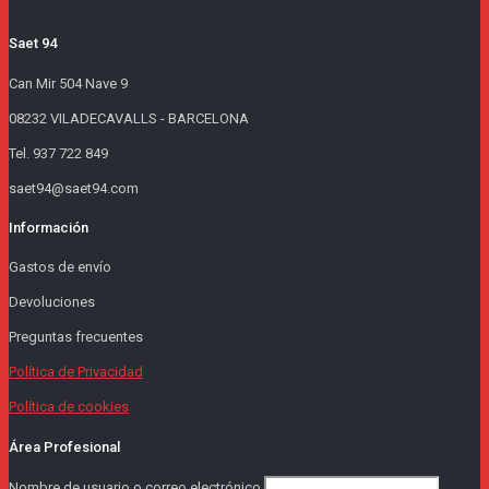
Saet 94
Can Mir 504 Nave 9
08232 VILADECAVALLS - BARCELONA
Tel. 937 722 849
saet94@saet94.com
Información
Gastos de envío
Devoluciones
Preguntas frecuentes
Política de Privacidad
Política de cookies
Área Profesional
Nombre de usuario o correo electrónico