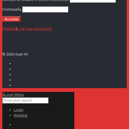
Contraseña
Register
|
Lost your password?
© 2026 Saet 94
0
Login Menu
Login
Register