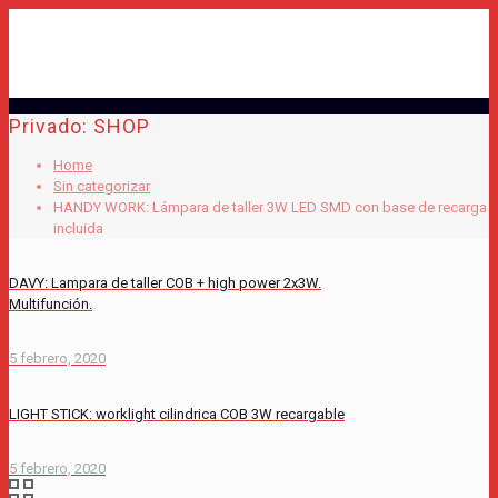
Privado: SHOP
Home
Sin categorizar
HANDY WORK: Lámpara de taller 3W LED SMD con base de recarga
incluida
DAVY: Lampara de taller COB + high power 2x3W.
Multifunción.
5 febrero, 2020
LIGHT STICK: worklight cilindrica COB 3W recargable
5 febrero, 2020