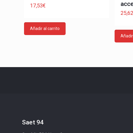
acce
17,53
€
25,6
Añadir al carrito
Añadir 
Saet 94