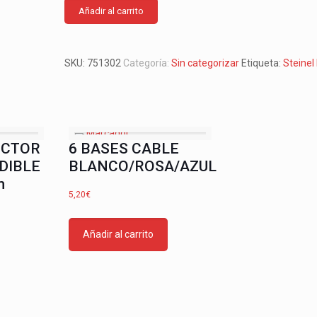
HF
Añadir al carrito
360
COM
1
SKU:
751302
Categoría:
Sin categorizar
Etiqueta:
Steinel I
AP
cantidad
ECTOR
6 BASES CABLE
DIBLE
BLANCO/ROSA/AZUL
m
5,20
€
Añadir al carrito