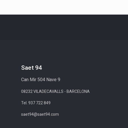
Saet 94
Can Mir 504 Nave 9
08232 VILADECAVALLS - BARCELONA
Tel. 937 722 849
saet94@saet94.com