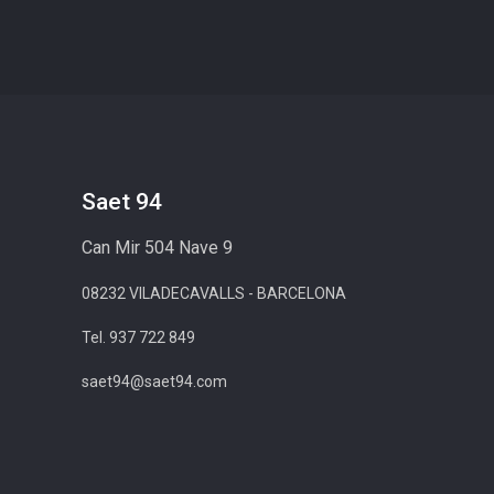
Saet 94
Can Mir 504 Nave 9
08232 VILADECAVALLS - BARCELONA
Tel. 937 722 849
saet94@saet94.com