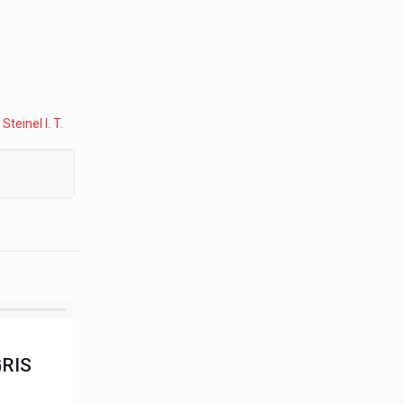
:
Steinel I. T.
RIS