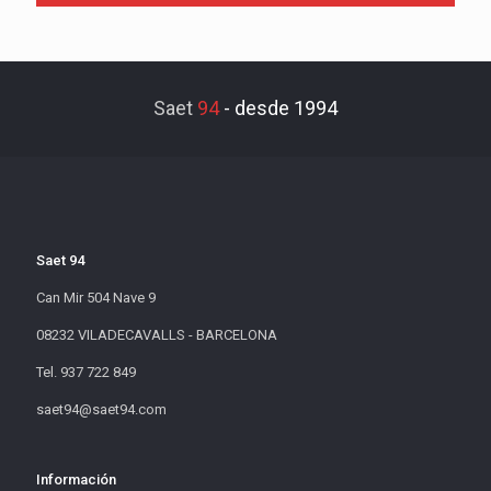
Saet
94
-
desde 1994
Saet 94
Can Mir 504 Nave 9
08232 VILADECAVALLS - BARCELONA
Tel. 937 722 849
saet94@saet94.com
Información