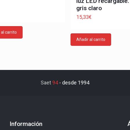
luz LED recargable.
gris claro
€
15,33
€
al carrito
Añadir al carrito
Saet
94
-
desde 1994
Información