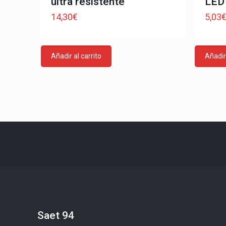
ultra resistente
LED
14,30
€
5,03
Añadir al carrito
Añadir 
Saet 94