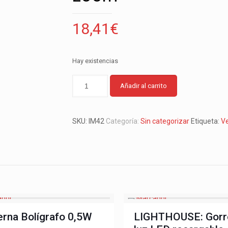
18,41
€
Hay existencias
Añadir al carrito
SKU:
IM42
Categoría:
Sin categorizar
Etiqueta:
V
erna Bolígrafo 0,5W
LIGHTHOUSE: Gorr