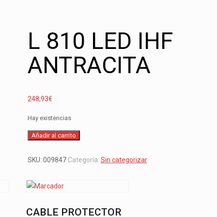
L 810 LED IHF
ANTRACITA
248,93
€
Hay existencias
L
Añadir al carrito
810
LED
SKU:
009847
Categoría:
Sin categorizar
IHF
ANTRACITA
cantidad
CABLE PROTECTOR