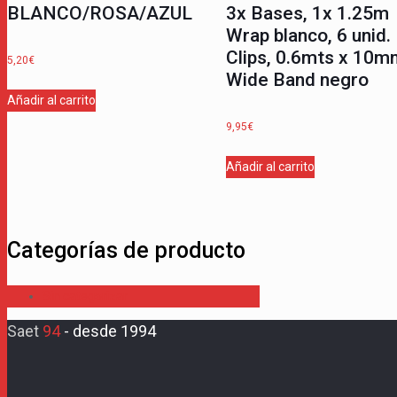
BLANCO/ROSA/AZUL
3x Bases, 1x 1.25m
Wrap blanco, 6 unid.
Clips, 0.6mts x 10m
5,20
€
Wide Band negro
Añadir al carrito
9,95
€
Añadir al carrito
Categorías de producto
Sin categorizar
Saet
94
-
desde 1994