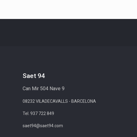
Saet 94
Can Mir 504 Nave 9
08232 VILADECAVALLS - BARCELONA
Tel. 937 722 849
saet94@saet94.com