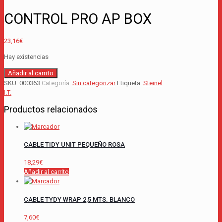
CONTROL PRO AP BOX
23,16
€
Hay existencias
CONTROL
Añadir al carrito
PRO
SKU:
000363
Categoría:
Sin categorizar
Etiqueta:
Steinel
AP
I.T.
BOX
Productos relacionados
cantidad
CABLE TIDY UNIT PEQUEÑO ROSA
18,29
€
Añadir al carrito
CABLE TYDY WRAP 2,5 MTS. BLANCO
7,60
€