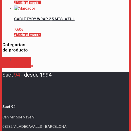
Añadir al carrito
CABLE TYDY WRAP 2,5 MTS. AZUL
7,60
€
Añadir al carrito
Categorías
de producto
Sin
categorizar
Saet
94
-
desde 1994
Saet 94
Can Mir 504 Nave 9
08232 VILADECAVALLS - BARCELONA